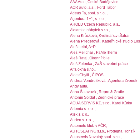
AAA Auto, České Budějovice
ACR auto, a.s. , Ford Tábor
Adeus Ta, spol. s r. o. ,
Agentura 1+1, s. r. o.,
AHOLD Czech Republic, a.s.,
Aksamite nábytek s.r.o.,
Alena Krůčková, Květinářství Šafrán
Alena Pflegerová , Kadeřnické studio Elis
Aleš Leibl, A+P
Aleš Melichar , PaMeTherm
Aleš Rataj, Okenní folie
Aleš Zelenka , ZaŠ stavební práce
Alfa okna s.r.o.,
Alois Chytil , ČIPOS
Andrea Vondrušková , Agentura Zvonek
Andy auta,
Anna Šatavová , Repro & Grafie
Antonín Soldát , Zednické práce
AQUA SERVIS KZ, s.r.o., Karel Kůrka
Artemia s. r. o. ,
Atex s. r. o.,
Audea s. r. o. ,
Automoto klub v AČR,
AUTOSEATING s.r.o., Prodejna Honzík
Autoservis Novotný spol. s r.o.,