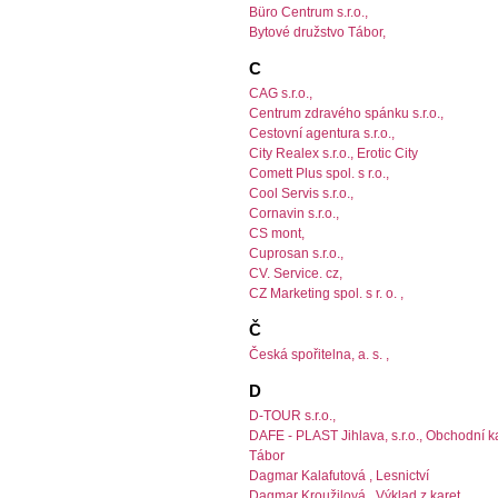
Büro Centrum s.r.o.,
Bytové družstvo Tábor,
C
CAG s.r.o.,
Centrum zdravého spánku s.r.o.,
Cestovní agentura s.r.o.,
City Realex s.r.o., Erotic City
Comett Plus spol. s r.o.,
Cool Servis s.r.o.,
Cornavin s.r.o.,
CS mont,
Cuprosan s.r.o.,
CV. Service. cz,
CZ Marketing spol. s r. o. ,
Č
Česká spořitelna, a. s. ,
D
D-TOUR s.r.o.,
DAFE - PLAST Jihlava, s.r.o., Obchodní k
Tábor
Dagmar Kalafutová , Lesnictví
Dagmar Kroužilová , Výklad z karet