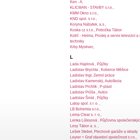
Ken - A,
KLICMAN - STAVBY s.r.o.,
KMM Okno s.r.o.,
KND spol. s r.o.,
Koryna Nábytek, a.s.,
Koska cz s.r.o., Pobočka Tábor
Kotrč - Helma, Prodej a servis televizní a 
techniky
Krby Myslivec,
L
Lada Haplová , Půjčky
Ladislav Brychta , Koberce Měšice
Ladislav Ingr, Zemní práce
Ladislav Kamenský, Autoškola
Ladislav Prchlík , P-plast
Ladislav Průša , Autos
Ladislav Šmíd , Půjčky
Latop spol. s r. o. ,
LB Bohemia s.r.o.,
Lema Clear s. r. o.,
Lenka Lűleyová , Půjčovna společenský
Lesy Tábor a. s. ,
Lešek Stebel, Plechové garáže a sklady
Leyrer + Graf stavební společnost s.r.o.,