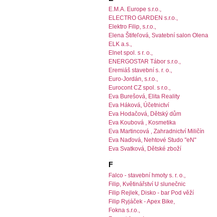
E.M.A. Europe s.r.o.,
ELECTRO GARDEN s.r.o.,
Elektro Filip, s.r.o.,
Elena Štifeľová, Svatební salon Olena
ELK a.s.,
Elnet spol. s r. o.,
ENERGOSTAR Tábor s.r.o.,
Eremiáš stavební s. r. o.,
Euro-Jordán, s.r.o.,
Eurocont CZ spol. s r.o.,
Eva Burešová, Elita Reality
Eva Háková, Účetnictví
Eva Hodačová, Dětský dům
Eva Koubová , Kosmetika
Eva Martincová , Zahradnictví Miličín
Eva Naďová, Nehtové Studo "eN"
Eva Svatková, Dětské zboží
F
Falco - stavební hmoty s. r. o.,
Filip, Květinářství U slunečnic
Filip Rejlek, Disko - bar Pod věží
Filip Ryjáček - Apex Bike,
Fokna s.r.o.,