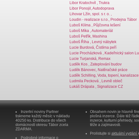
Libor Kratochvíl , Trukra
Libor Ponojil, Autodoprava
Lihovar Lžín, spol. s r. o. ,
Loudin - realizace s.r.o., Prodejna Tábor
Luboš Klíma , Půjčovna lešení
Luboš Míka , Automateríál
Luboš Petřík, Mashina
Luboš Říha , Levný nábytek
Lucie Burdová, Čistírna peří
Lucie Procházková , Kadeřnický salon Lu
Lucie Turjanská, Remax
Luděk Kos , Zateplování budov
Luděk Bánovec, Natěračské práce
Luděk Schilling, Voda, topení, kanalizace
Ludmila Pecková , Levně obleč
Lukáš Drápala , Signalizace CZ
Inzertní noviny Partner
Obsahem novin je hlavně fir
tiskneme každý měsíc v nákladu
plošná inzerce. Dále též řád
40250 ks. Distribuce do všech
inzerce, kulturní přehledy, so
domácností okresu Tábor zcela
těže a zajímavosti.
ZDARMA.
Prolistujte si
aktuální vydání
Podrobné informace o