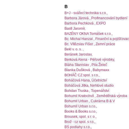
B
B+J - svářecí technika s.r.o.,
Barbora Járová , Profinancování bydlení
Barbora Pechková , EXPO
Bastl Jaromír,
BAZÉNY OKNA Tomášek s.r.o.,
Bc. Michal Hanzal , Finanční a pojišťova
Bc. Vítězslav Fišer , Zemní práce
Bekl v. o. s. ,
Beránek Jaroslav,
Berková Alena - Péřové výrobky,
Bláha Stanislav , Pila Želeč
Blanka Dušková , Babymaxx
BOHÁČ CZ spol. s r.o.,
Boháčová Hana, Účetnictví
Boháčová Jitka, Nehtové studio
Bohdan Truska , Topenářství
Bohumil Kratochvíl , Zemědělská výroba
Bohumil Urban , Cukrárna B & V
Bohumil Urban s.r.o.,
Books & Books s.r.o.,
Brousek, spol. s r. o.,
Brož - cz spol. s r.o.,
BS podlahy s.r.o.,