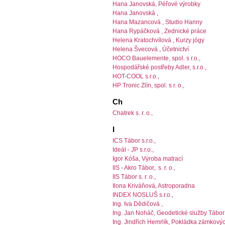
Hana Janovská, Péřové výrobky
Hana Janovská ,
Hana Mazancová , Studio Hanny
Hana Rypáčková , Zednické práce
Helena Kratochvílová , Kurzy jógy
Helena Švecová , Účetnictví
HOCO Bauelemente, spol. s r.o.,
Hospodářské postřeby Adler, s.r.o.,
HOT-COOL s.r.o.,
HP Tronic Zlín, spol. s r. o.,
Ch
Chatrek s. r. o.,
I
ICS Tábor s.r.o.,
Ideál - JP s.r.o.,
Igor Kóša, Výroba matrací
IIS - Akro Tábor,. s. r. o.,
IIS Tábor s. r. o.,
Ilona Kriváňová, Astroporadna
INDEX NOSLUŠ s.r.o.,
Ing. Iva Dědičová ,
Ing. Jan Noháč, Geodetické služby Tábor
Ing. Jindřich Hemrlík, Pokládka zámkový