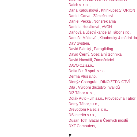
Daich s. r. o. ,
Dana Kalousková , Knihkupectví ORION
Daniel Carva , Zámečnictví
Daniel Pecka , Norisreklama
Daniela Husáková , AVON
Daňová a účetní kancelář Tábor s.r.o.,
Danuše Málková , Kloubouky & módní do
DaV Systém,
David Bzirský , Paragliding
David Černý, Speciální technika
David Navrátil, Zámečnictví
DAVO CZ s.r.o.,
Delta B + B spol. s r. o. ,
Derma Plus s.r.o,
Dionýz Csongrád , DINO ZEDNICTVÍ
Dita , Výrobní družstvo invalidů
DIZ Tábor a. s. ,
Dolák Auto - Jih s.r.o., Provozovna Tábor
Domy Tábor, s.r.o.,
Drevodom Rajec s. r. o.,
DS interiér s.r.o.,
Dušan Toth, Bazar u Černých mostů
DXT Computers,
E