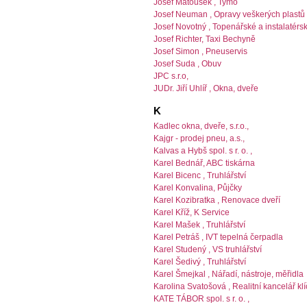
Josef Matoušek , Tymo
Josef Neuman , Opravy veškerých plastů
Josef Novotný , Topenářské a instalatérs
Josef Richter, Taxi Bechyně
Josef Simon , Pneuservis
Josef Suda , Obuv
JPC s.r.o,
JUDr. Jiří Uhlíř , Okna, dveře
K
Kadlec okna, dveře, s.r.o.,
Kajgr - prodej pneu, a.s.,
Kalvas a Hybš spol. s r. o. ,
Karel Bednář, ABC tiskárna
Karel Bicenc , Truhlářství
Karel Konvalina, Půjčky
Karel Kozibratka , Renovace dveří
Karel Kříž, K Service
Karel Mašek , Truhlářství
Karel Petráš , IVT tepelná čerpadla
Karel Studený , VS truhlářství
Karel Šedivý , Truhlářství
Karel Šmejkal , Nářadí, nástroje, měřidla
Karolina Svatošová , Realitní kancelář klí
KATE TÁBOR spol. s r. o. ,