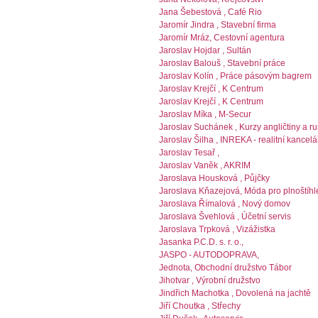
Jana Šebestová , Café Rio
Jaromír Jindra , Stavební firma
Jaromír Mráz, Cestovní agentura
Jaroslav Hojdar , Sultán
Jaroslav Balouš , Stavební práce
Jaroslav Kolín , Práce pásovým bagrem
Jaroslav Krejčí , K Centrum
Jaroslav Krejčí , K Centrum
Jaroslav Míka , M-Secur
Jaroslav Suchánek , Kurzy angličtiny a ru
Jaroslav Šilha , INREKA - realitní kancelá
Jaroslav Tesař ,
Jaroslav Vaněk , AKRIM
Jaroslava Housková , Půjčky
Jaroslava Kňazejová, Móda pro plnoštíhl
Jaroslava Římalová , Nový domov
Jaroslava Švehlová , Účetní servis
Jaroslava Trpková , Vizážistka
Jasanka P.C.D. s. r. o.,
JASPO - AUTODOPRAVA,
Jednota, Obchodní družstvo Tábor
Jihotvar , Výrobní družstvo
Jindřich Machotka , Dovolená na jachtě
Jiří Choutka , Střechy