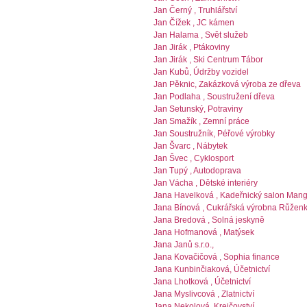
Jan Černý , Truhlářství
Jan Čížek , JC kámen
Jan Halama , Svět služeb
Jan Jirák , Ptákoviny
Jan Jirák , Ski Centrum Tábor
Jan Kubů, Údržby vozidel
Jan Pěknic, Zakázková výroba ze dřeva
Jan Podlaha , Soustružení dřeva
Jan Setunský, Potraviny
Jan Smažík , Zemní práce
Jan Soustružník, Péřové výrobky
Jan Švarc , Nábytek
Jan Švec , Cyklosport
Jan Tupý , Autodoprava
Jan Vácha , Dětské interiéry
Jana Havelková , Kadeřnický salon Man
Jana Bínová , Cukrářská výrobna Růžen
Jana Bredová , Solná jeskyně
Jana Hofmanová , Matýsek
Jana Janů s.r.o.,
Jana Kovačičová , Sophia finance
Jana Kunbinčiaková, Účetnictví
Jana Lhotková , Účetnictví
Jana Myslivcová , Zlatnictví
Jana Nekolová, Krejčovství