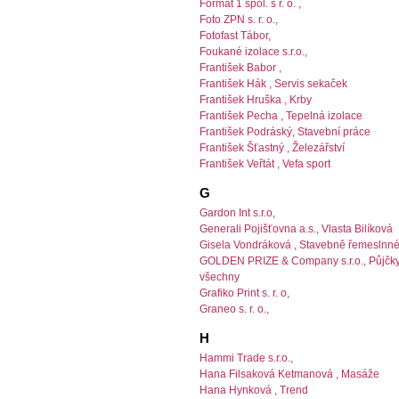
Format 1 spol. s r. o. ,
Foto ZPN s. r. o.,
Fotofast Tábor,
Foukané izolace s.r.o.,
František Babor ,
František Hák , Servis sekaček
František Hruška , Krby
František Pecha , Tepelná izolace
František Podráský, Stavební práce
František Šťastný , Železářství
František Veřtát , Vefa sport
G
Gardon Int s.r.o,
Generali Pojišťovna a.s., Vlasta Bilíková
Gisela Vondráková , Stavebně řemeslnné
GOLDEN PRIZE & Company s.r.o., Půjčky
všechny
Grafiko Print s. r. o,
Graneo s. r. o.,
H
Hammi Trade s.r.o.,
Hana Filsaková Ketmanová , Masáže
Hana Hynková , Trend