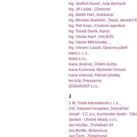
Ing. Jindřich Kovač , Auta Bechyně
Ing. Jiří Lešek , Účetnictví
ing. Martin Hart , Autobazar
Ing. Miroslav Bartošek , Topas, stavební f
ing. Petr Kops , Cestovní agentura
Ing. Tomáš Slavík, Inpros
Ing. Václav Hanf , HALBOS
Ing. Václav Milichovský ,
Ing. Vincenc Lázsló, Opravna páteří
Intem s. r. o. ,
Isotra s.r.o.,
Ivana Jindová , Účetní služby
Ivana Kučerová, Obchodní činnost
Ivana Vránová, Péřové výrobky
Ivo Král, Pneuservis
IZOGARANT s.r.o.,
J
J. M. Trade International s. r. o. ,
J+K, Vybavení koupelen, železářství
Jamall - CZ, a.s., Kuchynské studio - Táb
Jambor - Uhelné sklady, s.r.o.,
Jan Hruška , Truhlářství JH
Jan Bortlík , Britannicca
Jan Čech , Zámečnictví