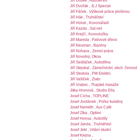
Jiří Dušek , Autoservis
Jiří Dvořák , JLJ Special
Jiří Fáček , Výškové práce plošinou
Jiří Hák , Truhlářství
Jiří Holub , Kovonářadí
Jiří Kazda , Sat-net
Jiří Krejčí , Kovoslužby
Jiří Mareda , Palivové dřevo
Jiří Neuman , Bazény
Jiří Nohava , Zemní práce
Jiří Novotný, Okna
Jiří Sedláček , Autodílna
Jiří Stejskal , Zámečnictví, obch. činnost
Jiří Stodola , PW Elektro
Jiří Vašíček , Zlato
Jiří Vrabec , Thajské masáže
Jitka Hronová , Studio Ella
Josef Cícha , TOPLINE
Josef Jordánek , Pořez kulatiny
Josef Neméth , Aux Café
Josef Zíka , Optimi
Josef Honsa , Autodíly
Josef Janda , Truhlářství
Josef Jekl , Vrtání studní
Josef Klejna ,