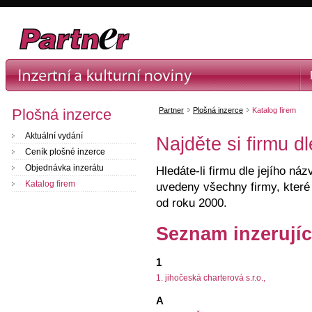
Plošná inzerce
Partner
Plošná inzerce
Katalog firem
Aktuální vydání
Najděte si firmu d
Ceník plošné inzerce
Objednávka inzerátu
Hledáte-li firmu dle jejího ná
Katalog firem
uvedeny všechny firmy, které 
od roku 2000.
Seznam inzerujíc
1
1. jihočeská charterová s.r.o.,
A