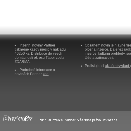
Inzertní noviny Partner
Obsahem novin je hlavně fir
tiskneme každý měsíc v nákladu
plošná inzerce. Dále též řád
40250 ks. Distribuce do všech
inzerce, kulturní přehledy, so
domácností okresu Tábor zcela
těže a zajímavosti.
ZDARMA.
Prolistujte si
aktuální vydání
Podrobné informace o
novinách Partner
zde