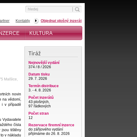
artner
Kontakty
Objednat plošný inzerát
INZERCE
KULTURA
Tiráž
Nejnovější vydání
374 / 8 / 2026
Datum tisku
29. 7. 2026
75 Malšice,
Termín distribuce
3. - 4. 8. 2026
rtních novin
Počet inzerátů
e na vědomí,
43 plošných,
 i v případě
97 řádkových
Počet stran
12
 u Vydavatele
každého čísla
Rezervace firemní inzerce
do zářijového vydání
 jsou tištěny
přijímáme do 26. 8. 2026
 to v nákladu