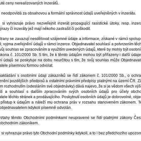
té ceny nerealizovaných inzerátů.
 neodpovídá za obsahovou a formální správnost údajů uveřejněných v inzerátu.
 si vyhrazuje právo nezveřejnit inzerát propagující rasistické útoky, resp. inzer
ýrazy či inzeráty jež mají někoho zastrašit či poškodit.
trany se zavazují nesdělovat vzájemné údaje a informace, získané v rámci spolup
bě, vyjma zveřejnění údajů v rámci inzerce. Objednavatel souhlasí a potvrzením tě
svůj souhlas se zpracováním a využitím uvedených údajů, které by mohly být osob
kona č. 101/2000 Sb. S tím, že k těmto údajům mohou být přiřazeny i další údaj
í údajů se poskytuje na dobu neurčitou s tím, že svůj souhlas může Objednavate
tele písemnou formou odvolat.
nakládání s osobními údaji zákazníků se řídí zákonem č. 101/2000 Sb., o ochr
znění pozdějších předpisů a ostatními právními předpisy platnými na území ČR. 
 rozhodnutím (odesláním své objednávky) dává najevo, že si je vědom všech vý
stí a souhlasí s dalším zpracováním svých osobních údajů pro účely obcho
tele těchto stránek a prodávajícího. Poskytnutí osobních údajů je dobrovolné, ob
 přístup k údajům a náleží mu ochrana práv v rozsahu stanoveném zákonem. T
objednavatelem kdykoli písemně odvolán.
vztahy těmito Obchodními podmínkami neupravené se řídí platnými zákony Česk
obchodním zákoníkem.
 si vyhrazuje právo tyto Obchodní podmínky kdykoli, a to i bez předchozího upozor