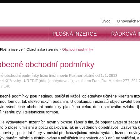
Úvod
O novinách P
PLOŠNÁ INZERCE
ŘÁDKOVÁ 
Plošná inzerce
Objednávka inzerátu
Obchodní podmínky
becné obchodní podmínky
 obchodní podmínky Inzertních novin Partner platné od 1. 1. 2012
el Křížovský - KREDIT (dále jen Vydavatel), se sídlem Františka Metelce 277, 391 
77 140
becné podmínky jsou nedílnou součástí každé objednávky učiněné klientem inze
nou formou, tak elektronickým podáním. U opakujících inzerátů objednavatel ber
tyto všeobecné obchodní podmínky platné po celou dobu smluvního vztahu, tj.
 inzerátu byť i telefonickou formou.
 je vydavatelem inzertních novin v okrese Tábor s tím, že objednavatel si zadal
a to o ploše, umístění a počtu opakování, jak je uvedeno v objednávce. Uzávěrka 
h novin je poslední úterý v měsíci předcházejícímu měsíci vydání. Inzertní noviny
rý v daném měsíci a distribuovány v měsíčních intervalech do 3 dnů od vytištění, a