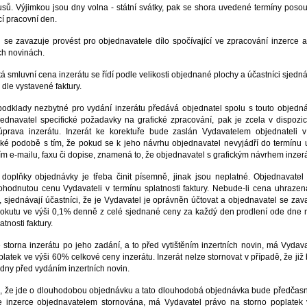
sů. Výjimkou jsou dny volna - státní svátky, pak se shora uvedené termíny posou
cí pracovní den.
 se zavazuje provést pro objednavatele dílo spočívající ve zpracování inzerce a j
ích novinách.
 smluvní cena inzerátu se řídí podle velikosti objednané plochy a účastníci sjedná
 dle vystavené faktury.
odklady nezbytné pro vydání inzerátu předává objednatel spolu s touto objedn
dnavatel specifické požadavky na grafické zpracování, pak je zcela v dispozic
 úprava inzerátu. Inzerát ke korektuře bude zaslán Vydavatelem objednateli 
cké podobě s tím, že pokud se k jeho návrhu objednavatel nevyjádří do termínu
ím e-mailu, faxu či dopise, znamená to, že objednavatel s grafickým návrhem inzerá
doplňky objednávky je třeba činit písemně, jinak jsou neplatné. Objednavatel
ohodnutou cenu Vydavateli v termínu splatnosti faktury. Nebude-li cena uhrazen
i, sjednávají účastníci, že je Vydavatel je oprávněn účtovat a objednavatel se zava
okutu ve výši 0,1% denně z celé sjednané ceny za každý den prodlení ode dne n
atnosti faktury.
 storna inzerátu po jeho zadání, a to před vytištěním inzertních novin, má Vydav
platek ve výši 60% celkové ceny inzerátu. Inzerát nelze stornovat v případě, že již
 4 dny před vydáním inzertních novin.
ě, že jde o dlouhodobou objednávku a tato dlouhodobá objednávka bude předčas
e inzerce objednavatelem stornována, má Vydavatel právo na storno poplatek