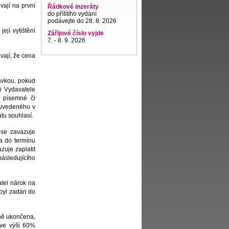
vají na první
Řádkové inzeráty
do příštího vydání
podávejte do 28. 8. 2026
ejí vytištění
Zářijové číslo vyjde
7. - 8. 9. 2026
vají, že cena
ávkou, pokud
i Vydavatele
v písemné či
 uvedeného v
tu souhlasí.
 se zavazuje
a do termínu
zuje zaplatit
ásledujícího
atel nárok na
 byl zadán do
ně ukončena,
 ve výši 60%