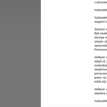
z dohodnu
Vydavatel
Vydavatel
vulgární v
Smluvní s
třetí oso
stvrzuje 
smyslu zá
zpracován
Provozova
Veškeré 
údajů ve 
svobodným
skutečno
provozova
právo na
může být 
Veškeré 
zejména 
Vydavatel