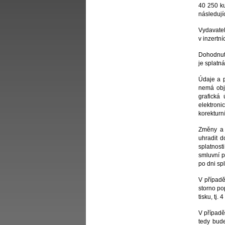
40 250 ku
následují
Vydavatel
v inzertn
Dohodnutá
je splatná
Údaje a p
nemá obje
grafická
elektroni
korekturn
Změny a 
uhradit d
splatnost
smluvní p
po dni spl
V případě
storno po
tisku, tj.
V případ
tedy bud