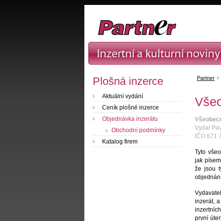
Plošná inzerce
Partner
Aktuální vydání
Všeo
Ceník plošné inzerce
Objednávka inzerátu
Všeobecné
Vydal Pav
Obchodní podmínky
IČO 671 
Katalog firem
Tyto všeo
jak písem
že jsou 
objednání
Vydavatel
inzerát, 
inzertníc
první úte