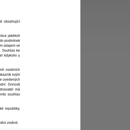
át obsahující
ráce jakékoli
chto podmínek
ním údajem ve
e. Souhlas ke
l kdykoliv u
aně osobních
Zákazník svým
še uvedených
dní činnosti
jednavatel má
ento souhlas
é republiky,
nění změnit.