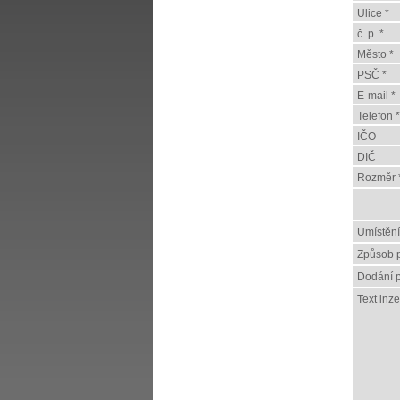
Ulice *
č. p. *
Město *
PSČ *
E-mail *
Telefon *
IČO
DIČ
Rozměr 
Umístění
Způsob p
Dodání p
Text inz