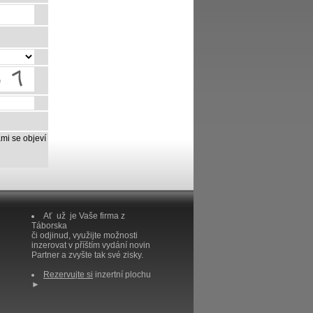
mi se objeví
Ať už je Vaše firma z
Táborska
či odjinud, využijte možnosti
inzerovat v příštím vydání novin
Partner a zvyšte tak své zisky.
Rezervujte si
inzertní plochu
►