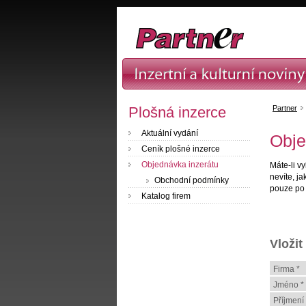
Plošná inzerce
Partner
Aktuální vydání
Obje
Ceník plošné inzerce
Objednávka inzerátu
Máte-li v
nevíte, ja
Obchodní podmínky
pouze po
Katalog firem
Vložit
Firma *
Jméno *
Příjmení 