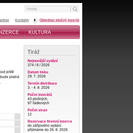
artner
Kontakty
Objednat plošný inzerát
INZERCE
KULTURA
Tiráž
Nejnovější vydání
374 / 8 / 2026
kud ještě
Datum tisku
29. 7. 2026
 bude platná
.
Termín distribuce
3. - 4. 8. 2026
Počet inzerátů
43 plošných,
97 řádkových
Počet stran
12
Rezervace firemní inzerce
do zářijového vydání
přijímáme do 26. 8. 2026