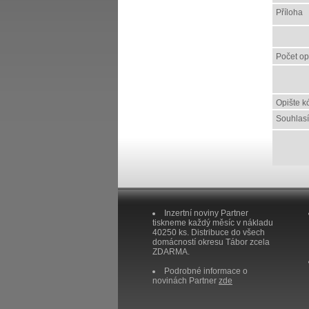
Příloha
Počet o
Opište k
Souhlas
Inzertní noviny Partner
tiskneme každý měsíc v nákladu
40250 ks. Distribuce do všech
domácností okresu Tábor zcela
ZDARMA.
Podrobné informace o
novinách Partner
zde