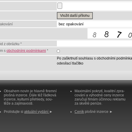
Vložit další přílohu
pakování
ód z obrázku *
ím s
obchodními podmínkami
*
Po zaškrtnutí souhlasu s obchodními podmínka
odesílací tlačítko
Obsahem novin je hlavně firemní
Maximální pokrytí, kvalitní zpra-
plošná inzerce. Dále též řádková
cování a výhodné ceny inzerce
inzerce, kulturní přehledy, sou-
zaručují fimám účinnou reklamu
těže a zajímavosti.
za skvělé peníze.
Prolistujte si
aktuální vydání
►
Ceník
plošné inzerce ►