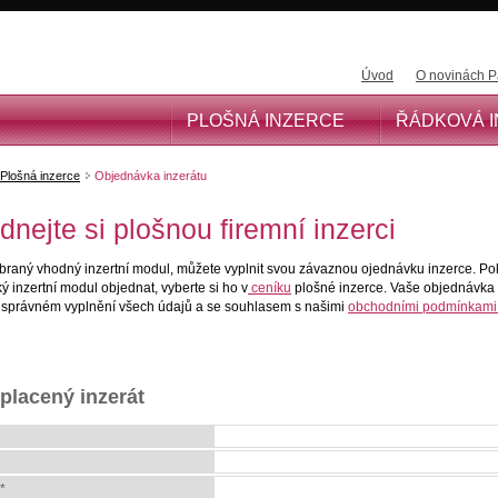
Úvod
O novinách P
PLOŠNÁ INZERCE
ŘÁDKOVÁ 
Plošná inzerce
Objednávka inzerátu
dnejte si plošnou firemní inzerci
ybraný vhodný inzertní modul, můžete vyplnit svou závaznou ojednávku inzerce. Po
ký inzertní modul objednat, vyberte si ho v
ceníku
plošné inzerce. Vaše objednávka
 správném vyplnění všech údajů a se souhlasem s našimi
obchodními podmínkami
 placený inzerát
*