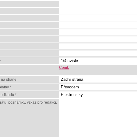
*
Ceník
 na straně
latby *
odkladů *
erátu, poznámky, vzkaz pro redakci.