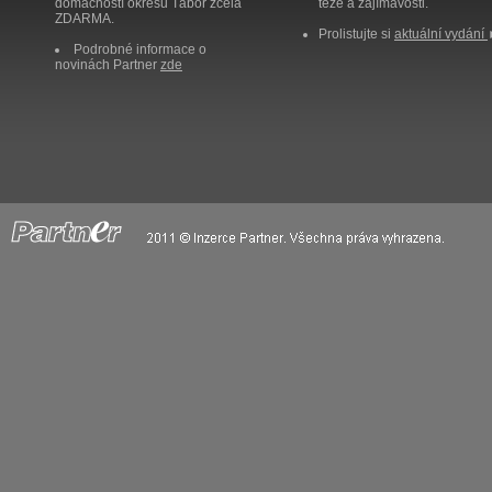
domácností okresu Tábor zcela
těže a zajímavosti.
ZDARMA.
Prolistujte si
aktuální vydání
Podrobné informace o
novinách Partner
zde