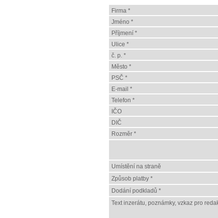
Firma *
Jméno *
Příjmení *
Ulice *
č. p. *
Město *
PSČ *
E-mail *
Telefon *
IČO
DIČ
Rozměr *
Umístění na straně
Způsob platby *
Dodání podkladů *
Text inzerátu, poznámky, vzkaz pro redak