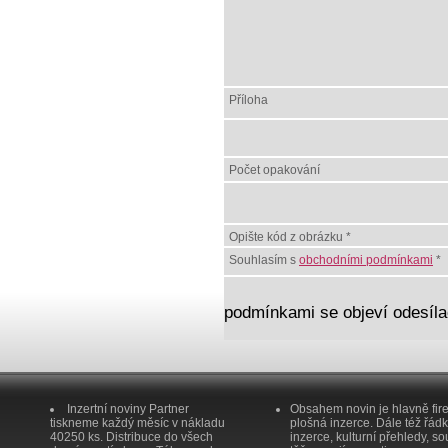
Příloha
Počet opakování
Opište kód z obrázku *
Souhlasím s
obchodními podmínkami
*
podmínkami se objeví odesílac
Inzertní noviny Partner
Obsahem novin je hlavně fir
tiskneme každý měsíc v nákladu
plošná inzerce. Dále též řád
40250 ks. Distribuce do všech
inzerce, kulturní přehledy, so