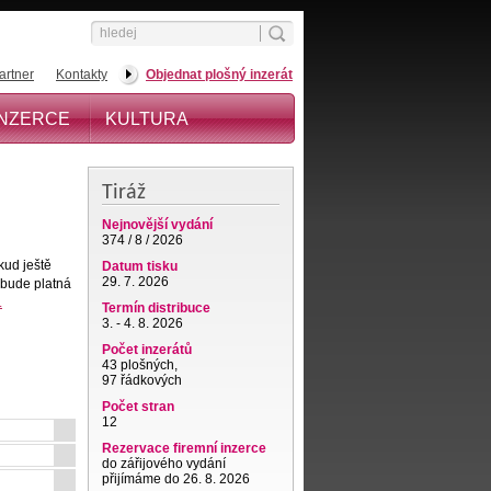
artner
Kontakty
Objednat plošný inzerát
INZERCE
KULTURA
Tiráž
Nejnovější vydání
374 / 8 / 2026
kud ještě
Datum tisku
29. 7. 2026
 bude platná
.
Termín distribuce
3. - 4. 8. 2026
Počet inzerátů
43 plošných,
97 řádkových
Počet stran
12
Rezervace firemní inzerce
do zářijového vydání
přijímáme do 26. 8. 2026