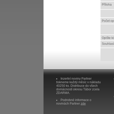
Příloha
Počet o
Opište k
Souhlas
Inzertní noviny Partner
tiskneme každý měsíc v nákladu
40250 ks. Distribuce do všech
domácností okresu Tábor zcela
ZDARMA.
Podrobné informace o
novinách Partner
zde