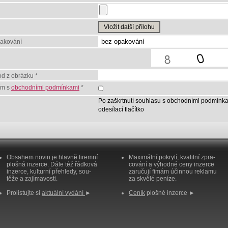
Vložit další přílohu
pakování
ód z obrázku *
ím s
obchodními podmínkami
*
Po zaškrtnutí souhlasu s obchodními podmínka
odesílací tlačítko
Obsahem novin je hlavně firemní
Maximální pokrytí, kvalitní zpra-
plošná inzerce. Dále též řádková
cování a výhodné ceny inzerce
inzerce, kulturní přehledy, sou-
zaručují fimám účinnou reklamu
těže a zajímavosti.
za skvělé peníze.
Prolistujte si
aktuální vydání
►
Ceník
plošné inzerce ►