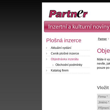
Plošná inzerce
Partner
Aktuální vydání
Obje
Ceník plošné inzerce
Objednávka inzerátu
Máte-li v
nevíte, ja
Obchodní podmínky
pouze po
Katalog firem
Vložit
Firma *
Jméno *
Příjmení 