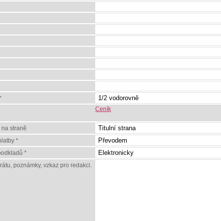
*
Ceník
 na straně
latby *
odkladů *
erátu, poznámky, vzkaz pro redakci.