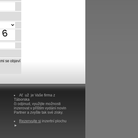
mi se objeví
Ať už je Vaše firma z
Táborska
či odjinud, využijte možnosti
inzerovat v příštím vydání novin
Partner a zvyšte tak své zisky.
Rezervujte si
inzertní plochu
►