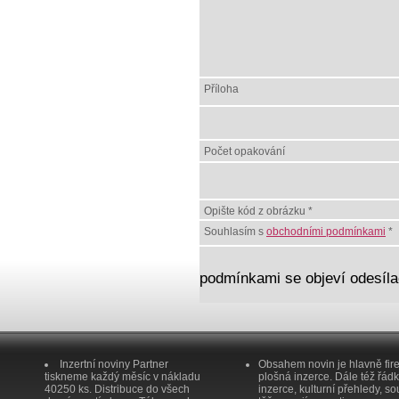
Příloha
Počet opakování
Opište kód z obrázku *
Souhlasím s
obchodními podmínkami
*
podmínkami se objeví odesílac
Inzertní noviny Partner
Obsahem novin je hlavně fir
tiskneme každý měsíc v nákladu
plošná inzerce. Dále též řád
40250 ks. Distribuce do všech
inzerce, kulturní přehledy, so