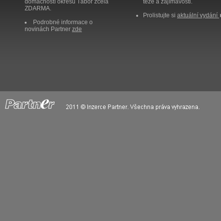
domácností okresu Tábor zcela
těže a zajímavosti.
ZDARMA.
Prolistujte si
aktuální vydání
Podrobné informace o
novinách Partner
zde