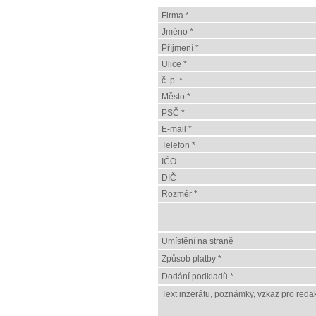
Firma *
Jméno *
Příjmení *
Ulice *
č. p. *
Město *
PSČ *
E-mail *
Telefon *
IČO
DIČ
Rozměr *
Umístění na straně
Způsob platby *
Dodání podkladů *
Text inzerátu, poznámky, vzkaz pro redak