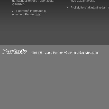
domácností okresu Tábor zcela
těže a zajímavosti.
ZDARMA.
Prolistujte si
aktuální vydání
Podrobné informace o
novinách Partner
zde