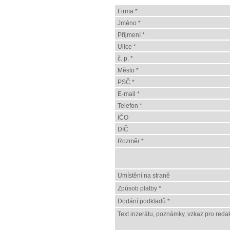
Firma *
Jméno *
Příjmení *
Ulice *
č. p. *
Město *
PSČ *
E-mail *
Telefon *
IČO
DIČ
Rozměr *
Umístění na straně
Způsob platby *
Dodání podkladů *
Text inzerátu, poznámky, vzkaz pro redak