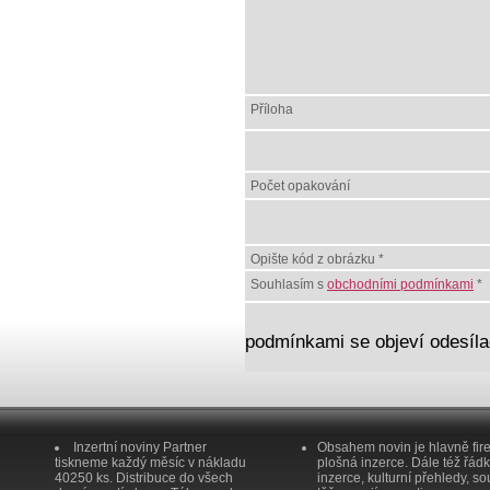
Příloha
Počet opakování
Opište kód z obrázku *
Souhlasím s
obchodními podmínkami
*
podmínkami se objeví odesílac
Inzertní noviny Partner
Obsahem novin je hlavně fir
tiskneme každý měsíc v nákladu
plošná inzerce. Dále též řád
40250 ks. Distribuce do všech
inzerce, kulturní přehledy, so