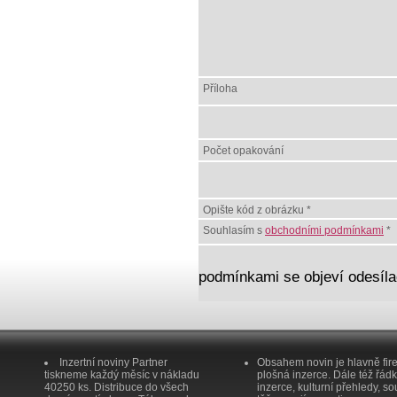
Příloha
Počet opakování
Opište kód z obrázku *
Souhlasím s
obchodními podmínkami
*
podmínkami se objeví odesílac
Inzertní noviny Partner
Obsahem novin je hlavně fir
tiskneme každý měsíc v nákladu
plošná inzerce. Dále též řád
40250 ks. Distribuce do všech
inzerce, kulturní přehledy, so