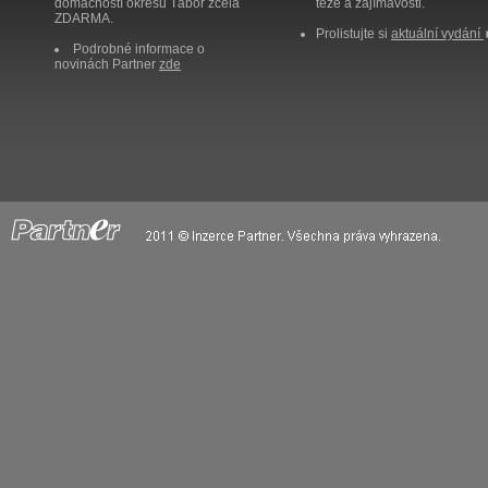
domácností okresu Tábor zcela
těže a zajímavosti.
ZDARMA.
Prolistujte si
aktuální vydání
Podrobné informace o
novinách Partner
zde