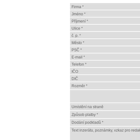
Firma *
Jméno *
Příjmení *
Ulice *
č. p. *
Město *
PSČ *
E-mail *
Telefon *
IČO
DIČ
Rozměr *
Umístění na straně
Způsob platby *
Dodání podkladů *
Text inzerátu, poznámky, vzkaz pro redak