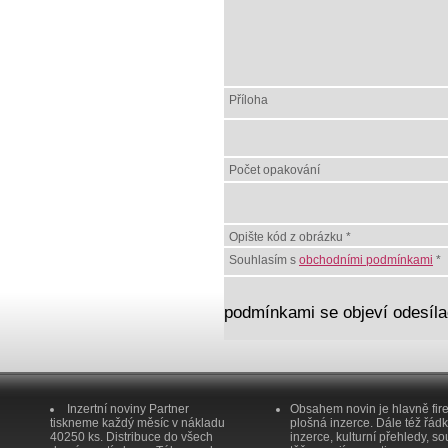
Příloha
Počet opakování
Opište kód z obrázku *
Souhlasím s
obchodními podmínkami
*
podmínkami se objeví odesílac
Inzertní noviny Partner
Obsahem novin je hlavně fir
tiskneme každý měsíc v nákladu
plošná inzerce. Dále též řád
40250 ks. Distribuce do všech
inzerce, kulturní přehledy, so