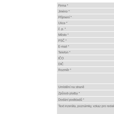
Firma *
Jméno *
Příjmení *
Ulice *
č. p. *
Město *
PSČ *
E-mail *
Telefon *
IČO
DIČ
Rozměr *
Umístění na straně
Způsob platby *
Dodání podkladů *
Text inzerátu, poznámky, vzkaz pro redak