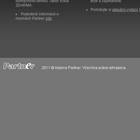
domácností okresu Tábor zcela
těže a zajímavosti.
ZDARMA.
Prolistujte si
aktuální vydání
Podrobné informace o
novinách Partner
zde