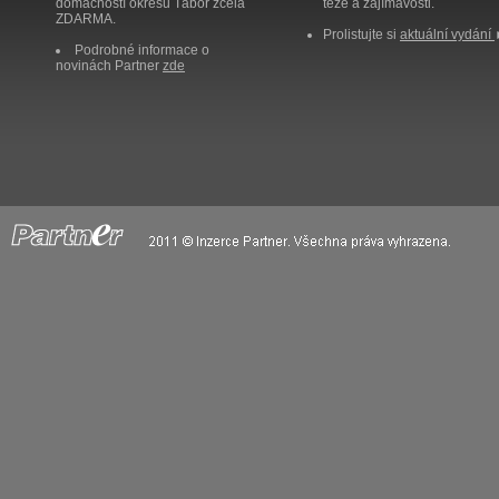
domácností okresu Tábor zcela
těže a zajímavosti.
ZDARMA.
Prolistujte si
aktuální vydání
Podrobné informace o
novinách Partner
zde