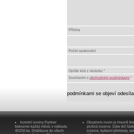
Příloha
Počet opakování
Opište kód z obrázku *
Souhlasím s
obchodními podmínkami
*
podmínkami se objeví odesílac
Inzertní noviny Partner
Obsahem novin je hlavně fir
tiskneme každý měsíc v nákladu
plošná inzerce. Dále též řád
40250 ks. Distribuce do všech
inzerce, kulturní přehledy, so