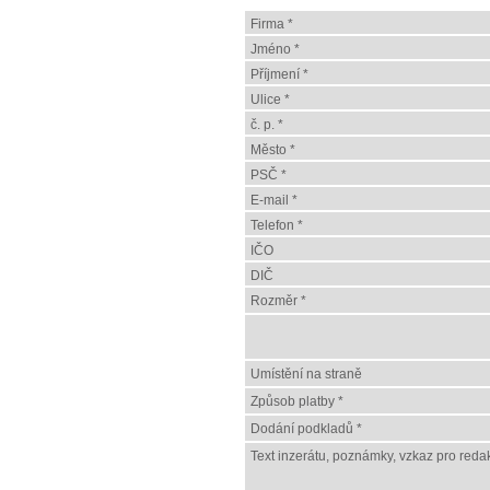
Firma *
Jméno *
Příjmení *
Ulice *
č. p. *
Město *
PSČ *
E-mail *
Telefon *
IČO
DIČ
Rozměr *
Umístění na straně
Způsob platby *
Dodání podkladů *
Text inzerátu, poznámky, vzkaz pro redak