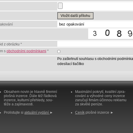
Vložit další přílohu
pakování
ód z obrázku *
ím s
obchodními podmínkami
*
Po zaškrtnutí souhlasu s obchodními podmínka
odesílací tlačítko
Obsahem novin je hlavně firemní
Maximální pokrytí, kvalitní zpra-
plošná inzerce. Dále též řádková
cování a výhodné ceny inzerce
inzerce, kulturní přehledy, sou-
zaručují fimám účinnou reklamu
těže a zajímavosti.
za skvělé peníze.
Prolistujte si
aktuální vydání
►
Ceník
plošné inzerce ►