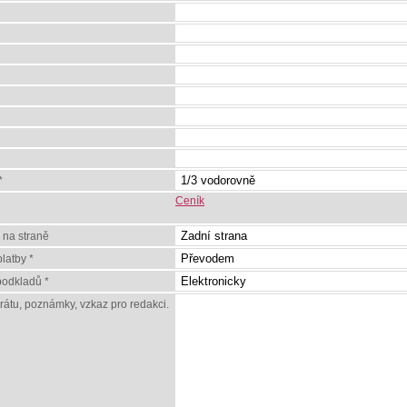
*
Ceník
 na straně
latby *
odkladů *
erátu, poznámky, vzkaz pro redakci.