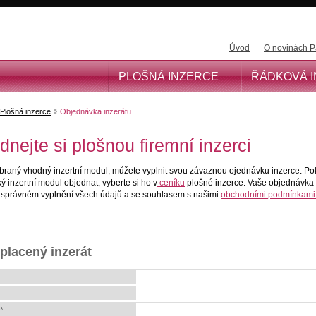
Úvod
O novinách P
PLOŠNÁ INZERCE
ŘÁDKOVÁ 
Plošná inzerce
Objednávka inzerátu
dnejte si plošnou firemní inzerci
ybraný vhodný inzertní modul, můžete vyplnit svou závaznou ojednávku inzerce. Po
ký inzertní modul objednat, vyberte si ho v
ceníku
plošné inzerce. Vaše objednávka
 správném vyplnění všech údajů a se souhlasem s našimi
obchodními podmínkami
 placený inzerát
*