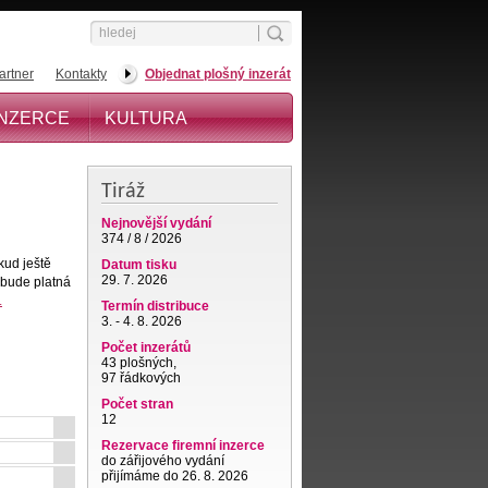
artner
Kontakty
Objednat plošný inzerát
INZERCE
KULTURA
Tiráž
Nejnovější vydání
374 / 8 / 2026
kud ještě
Datum tisku
29. 7. 2026
 bude platná
.
Termín distribuce
3. - 4. 8. 2026
Počet inzerátů
43 plošných,
97 řádkových
Počet stran
12
Rezervace firemní inzerce
do zářijového vydání
přijímáme do 26. 8. 2026