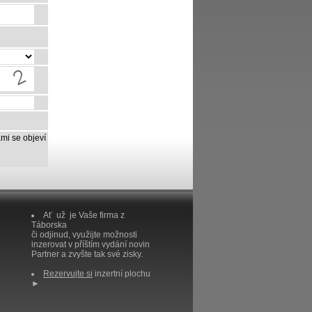
mi se objeví
Ať už je Vaše firma z
Táborska
či odjinud, využijte možnosti
inzerovat v příštím vydání novin
Partner a zvyšte tak své zisky.
Rezervujte si
inzertní plochu
►