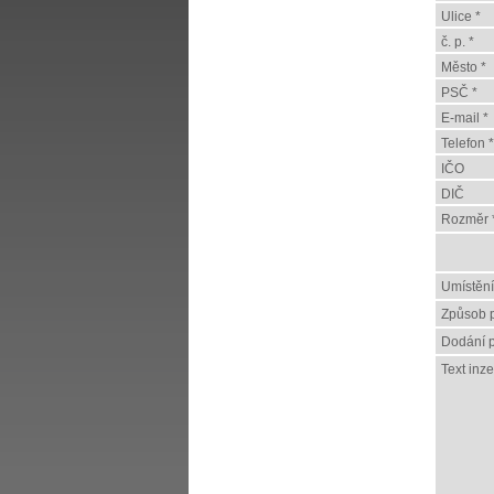
Ulice *
č. p. *
Město *
PSČ *
E-mail *
Telefon *
IČO
DIČ
Rozměr 
Umístění
Způsob p
Dodání p
Text inz