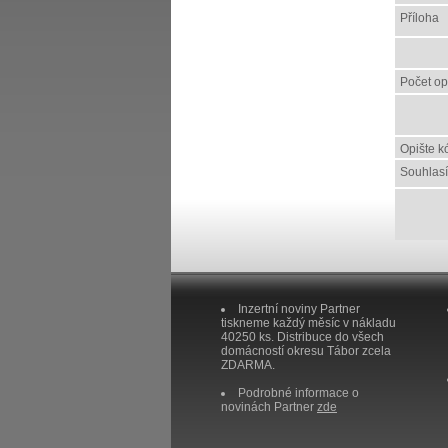
Příloha
Počet o
Opište k
Souhlas
Inzertní noviny Partner
tiskneme každý měsíc v nákladu
40250 ks. Distribuce do všech
domácností okresu Tábor zcela
ZDARMA.
Podrobné informace o
novinách Partner
zde