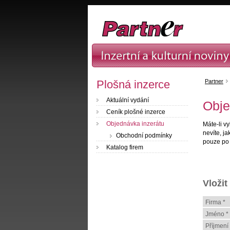
Plošná inzerce
Partner
Aktuální vydání
Obje
Ceník plošné inzerce
Objednávka inzerátu
Máte-li v
nevíte, ja
Obchodní podmínky
pouze po
Katalog firem
Vložit
Firma *
Jméno *
Příjmení 