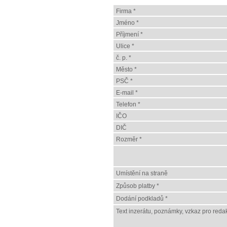
Firma *
Jméno *
Příjmení *
Ulice *
č. p. *
Město *
PSČ *
E-mail *
Telefon *
IČO
DIČ
Rozměr *
Umístění na straně
Způsob platby *
Dodání podkladů *
Text inzerátu, poznámky, vzkaz pro redak