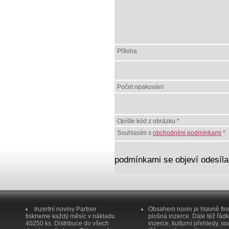
Příloha
Počet opakování
Opište kód z obrázku *
Souhlasím s
obchodními podmínkami
*
podmínkami se objeví odesílac
Inzertní noviny Partner
Obsahem novin je hlavně fir
tiskneme každý měsíc v nákladu
plošná inzerce. Dále též řád
40250 ks. Distribuce do všech
inzerce, kulturní přehledy, so