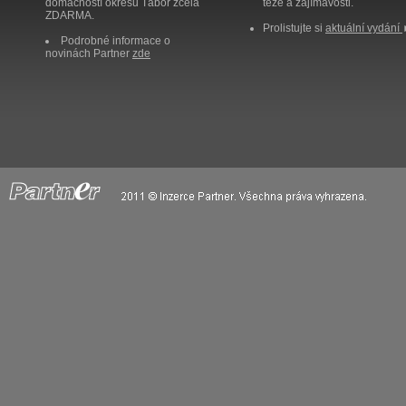
domácností okresu Tábor zcela
těže a zajímavosti.
ZDARMA.
Prolistujte si
aktuální vydání
Podrobné informace o
novinách Partner
zde