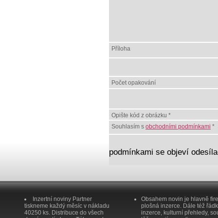
Příloha
Počet opakování
Opište kód z obrázku *
Souhlasím s
obchodními podmínkami
*
podmínkami se objeví odesílac
Inzertní noviny Partner
Obsahem novin je hlavně fir
tiskneme každý měsíc v nákladu
plošná inzerce. Dále též řád
40250 ks. Distribuce do všech
inzerce, kulturní přehledy, so