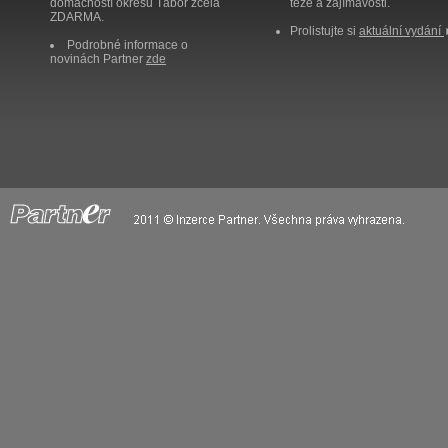
domácností okresu Tábor zcela
těže a zajímavosti.
ZDARMA.
Prolistujte si
aktuální vydání
Podrobné informace o
novinách Partner
zde