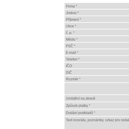
Firma *
Jméno *
Příjmení *
Ulice *
č. p. *
Město *
PSČ *
E-mail *
Telefon *
IČO
DIČ
Rozměr *
Umístění na straně
Způsob platby *
Dodání podkladů *
Text inzerátu, poznámky, vzkaz pro redak