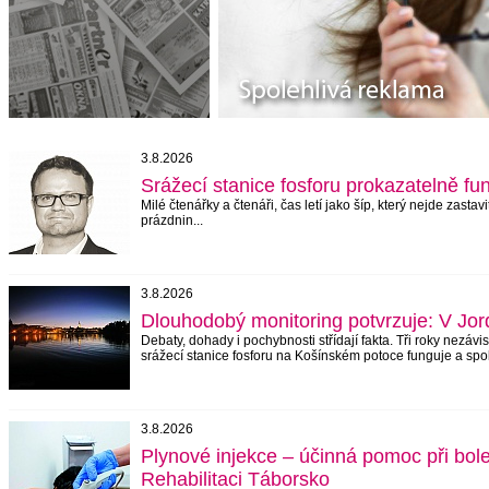
3.8.2026
Srážecí stanice fosforu prokazatelně fu
Milé čtenářky a čtenáři, čas letí jako šíp, který nejde zas
prázdnin...
3.8.2026
Dlouhodobý monitoring potvrzuje: V Jor
Debaty, dohady i pochybnosti stří­dají fakta. Tři roky nez
sráže­cí stanice fosforu na Košínském potoce funguje a spole
3.8.2026
Plynové injekce – účinná pomoc při bole
Rehabilitaci Táborsko