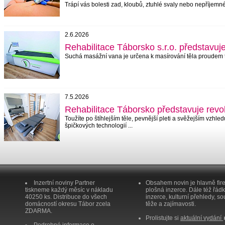
Trápí vás bolesti zad, kloubů, ztuhlé svaly nebo nepříjemné
2.6.2026
Rehabilitace Táborsko s.r.o. představu
Suchá masážní vana je určena k masíro­vání těla proudem 
7.5.2026
Rehabilitace Táborsko představuje revol
Toužíte po štíhlejším těle, pevněj­ší pleti a svě­žej­ším vz
špičkových tech­­nologií ...
Inzertní noviny Partner
Obsahem novin je hlavně fir
tiskneme každý měsíc v nákladu
plošná inzerce. Dále též řád
40250 ks. Distribuce do všech
inzerce, kulturní přehledy, so
domácností okresu Tábor zcela
těže a zajímavosti.
ZDARMA.
Prolistujte si
aktuální vydání