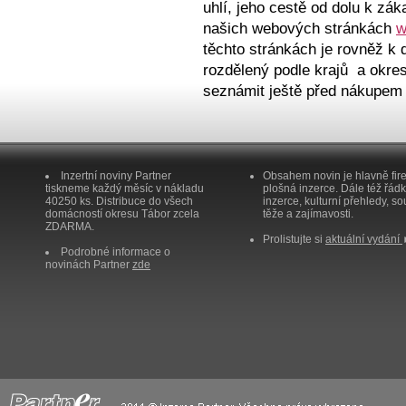
uhlí, jeho cestě od dolu k záka
našich webo­vých stránkách
w
těchto stránkách je rovněž k d
rozdě­lený podle krajů a okr
seznámit ještě před nákupem 
Inzertní noviny Partner
Obsahem novin je hlavně fir
tiskneme každý měsíc v nákladu
plošná inzerce. Dále též řád
40250 ks. Distribuce do všech
inzerce, kulturní přehledy, so
domácností okresu Tábor zcela
těže a zajímavosti.
ZDARMA.
Prolistujte si
aktuální vydání
Podrobné informace o
novinách Partner
zde