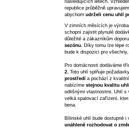
následujících lete­­ch. Vzhle
republice průběžně upravu­jem
abychom
udrželi cenu uhlí 
V zimních měsících je výroba 
schopni za­jistit plynulé dodá
důležité a zá­kazní­­kům dopo
sezónu.
Díky tomu lze lépe ro
bude k dispozici pro všech­ny, 
Pro domácnosti dodáváme tříd
2.
Toto uhlí splňuje požadavky 
prostředí
a pochází z kvalitn
nabízíme
stejnou kva­li­tu uhl
odlišnými vlastnostmi. Uhlí 
velká spalovací zařízení, kte
bena.
Bílinské uhlí bude dostupné i 
unáhle­ně rozhodovat o změ