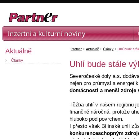
Aktuálně
Partner
Aktuálně
Články
Uhlí bude stá
Články
Uhlí bude stále v
Severočeské doly a.s. dodá­v
nejen pro prů­mysl a energetik
domácnosti a men­ší zdroje 
Těžba uhlí v našem regionu je
finančně ná­roč­ná, protože uhe
hluboko pod povrchem.
I přesto však Bílinské uhlí zů
konkurenceschopným zdroj