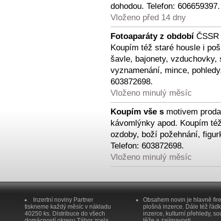
dohodou. Telefon: 606659397.
Vloženo před 14 dny
Fotoaparáty z období
ČSSR (
Koupím též staré housle i poš
šavle, bajonety, vzduchovky, 
vyznamenání, mince, pohledy, 
603872698.
Vloženo minulý měsíc
Koupím vše s
motivem prodan
kávomlýnky apod. Koupím též 
ozdoby, boží požehnání, figurk
Telefon: 603872698.
Vloženo minulý měsíc
Inzertní noviny Partner
Obsahem novin je hlavně fir
tiskneme každý měsíc v nákladu
plošná inzerce. Dále též řád
40250 ks. Distribuce do všech
inzerce, kulturní přehledy, so
domácností okresu Tábor zcela
těže a zajímavosti.