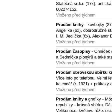
Statečná srdce (17x), antická
602274152.
Vloženo před týdnem
Prodám knihy -
kovbojky (27x
Angelika (6x), dobrodružné sta
I. M. Jedlička (8x), Alexandr
Vloženo před týdnem
Prodám časopisy -
Ohníček (
a Sedmička pionýrů a také st
Vloženo před týdnem
Prodám obrovskou sbírku
kn
Více info po telefonu. Velmi 
kalendář (r. 1921) + průkazy 
Vloženo před týdnem
Prodám knihy a
grafiky - Mód
republiky - krásná sbírka. Dá
Velikonoce, květiny, růže, psi