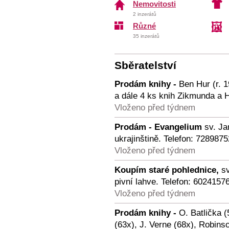
Nemovitosti
2 inzerátů
Různé
35 inzerátů
Sběratelství
Prodám knihy -
Ben Hur (r. 1
a dále 4 ks knih Zikmunda a 
Vloženo před týdnem
Prodám - Evangelium
sv. Ja
ukrajinštině. Telefon: 7289875
Vloženo před týdnem
Koupím staré pohlednice,
sv
pivní lahve. Telefon: 6024157
Vloženo před týdnem
Prodám knihy -
O. Batlička (
(63x), J. Verne (68x), Robins