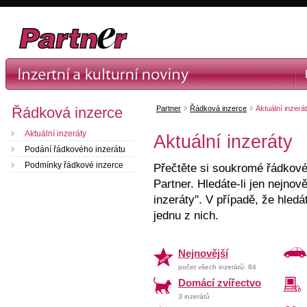
Řádková inzerce
Partner
Řádková inzerce
Aktuální inzerá
Aktuální inzeráty
Aktuální inzeráty
Podání řádkového inzerátu
Podmínky řádkové inzerce
Přečtěte si soukromé řádkové 
Partner. Hledáte-li jen nejnově
inzeráty". V případě, že hledá
jednu z nich.
Nejnovější
počet všech inzerátů: 84
Domácí zvířectvo
3 inzerátů