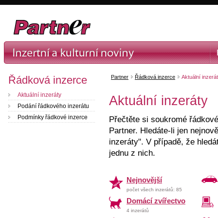
Řádková inzerce
Partner
Řádková inzerce
Aktuální inzerá
Aktuální inzeráty
Aktuální inzeráty
Podání řádkového inzerátu
Podmínky řádkové inzerce
Přečtěte si soukromé řádkové 
Partner. Hledáte-li jen nejnově
inzeráty". V případě, že hledá
jednu z nich.
Nejnovější
počet všech inzerátů: 85
Domácí zvířectvo
4 inzerátů