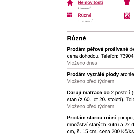
Nemovitosti
2 inzerátů
Různé
35 inzerátů
Různé
Prodám péřové prošívané
de
cena dohodou. Telefon: 73904
Vloženo dnes
Prodám vyzrálé plody
aronie
Vloženo před týdnem
Daruji matrace do
2 postelí 
stan (z 60. let 20. století). T
Vloženo před týdnem
Prodám starou ruční
pumpu, 
množství starých kufrů a 2x 
cm, š. 15 cm, cena 200 Kč/ks.