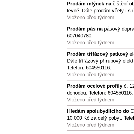
Prodám mlýnek na
čištění o
levně. Dále prodám včely i s 
Vloženo před týdnem
Prodám pás na
pásový doprav
607040780.
Vloženo před týdnem
Prodám třífázový patkový
el
Dále třífázový přírubový elek
Telefon: 604550116.
Vloženo před týdnem
Prodám ocelové profily
č. 12
dohodou. Telefon: 604550116.
Vloženo před týdnem
Hledám spolubydlícího do
Ch
10.000 Kč za celý pobyt. Tele
Vloženo před týdnem