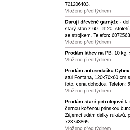
721206403.
Vloženo před týdnem
Daruji dřevěné garnýže
- dél
starý stan z 60. let 20. stole
se strojkem. Telefon: 6072563
Vloženo před týdnem
Prodám láhev na
PB, 10 kg, 
Vloženo před týdnem
Prodám autosedačku Cybex
stůl Fontana, 120x76x60 cm 
foto, cena dohodou. Telefon: 
Vloženo před týdnem
Prodám staré petrolejové
lam
černou koženou pánskou bund
Zájemci udám délky rukávů, p
723743865.
Vloženo před týdnem