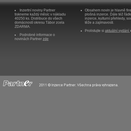
Inzertní noviny Partner
Obsahem novin je hlavně fir
tiskneme každý měsíc v nákladu
plošná inzerce. Dále též řád
40250 ks. Distribuce do všech
inzerce, kulturní přehledy, so
domácností okresu Tábor zcela
těže a zajímavosti.
ZDARMA.
Prolistujte si
aktuální vydání
Podrobné informace o
novinách Partner
zde