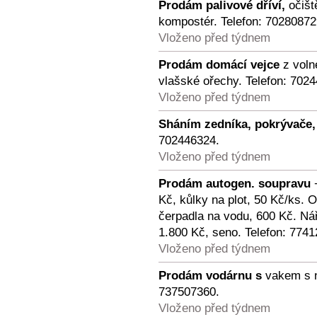
Prodám palivové dříví,
očiště
kompostér. Telefon: 70280872
Vloženo před týdnem
Prodám domácí vejce
z voln
vlašské ořechy. Telefon: 702
Vloženo před týdnem
Sháním zedníka, pokrývače,
702446324.
Vloženo před týdnem
Prodám autogen. soupravu
+
Kč, kůlky na plot, 50 Kč/ks.
čerpadla na vodu, 600 Kč. Nář.
1.800 Kč, seno. Telefon: 774
Vloženo před týdnem
Prodám vodárnu s
vakem s n
737507360.
Vloženo před týdnem