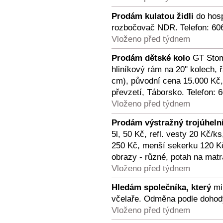
Prodám kulatou židli
do hosp
rozbočovač NDR. Telefon: 60
Vloženo před týdnem
Prodám dětské kolo
GT Stomp
hliníkový rám na 20'' kolech, 
cm), původní cena 15.000 Kč
převzetí, Táborsko. Telefon: 
Vloženo před týdnem
Prodám výstražný trojúheln
5l, 50 Kč, refl. vesty 20 Kč/
250 Kč, menší sekerku 120 Kč
obrazy - různé, potah na matr
Vloženo před týdnem
Hledám společníka, který
mi
včelaře. Odměna podle dohody
Vloženo před týdnem