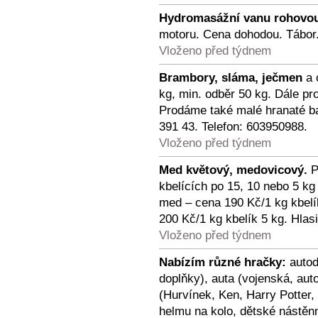
Hydromasážní vanu rohovo
motoru. Cena dohodou. Tábor.
Vloženo před týdnem
Brambory, sláma, ječmen
a 
kg, min. odběr 50 kg. Dále p
Prodáme také malé hranaté ba
391 43. Telefon: 603950988.
Vloženo před týdnem
Med květový, medovicový.
P
kbelících po 15, 10 nebo 5 k
med – cena 190 Kč/1 kg kbelí
200 Kč/1 kg kbelík 5 kg. Hlas
Vloženo před týdnem
Nabízím různé hračky:
autod
doplňky), auta (vojenská, auto
(Hurvínek, Ken, Harry Potter,
helmu na kolo, dětské nástěn