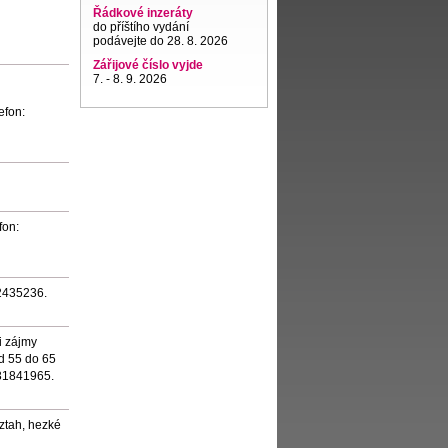
Řádkové inzeráty
do příštího vydání
podávejte do 28. 8. 2026
Zářijové číslo vyjde
7. - 8. 9. 2026
efon:
fon:
02435236.
i zájmy
od 55 do 65
731841965.
Vztah, hezké