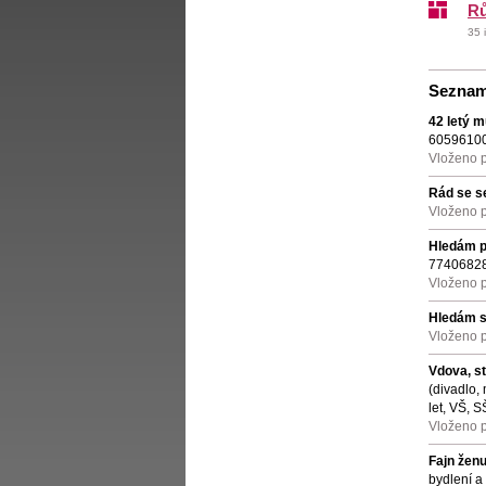
R
35 
Sezna
42 letý 
60596100
Vloženo 
Rád se 
Vloženo 
Hledám př
77406828
Vloženo 
Hledám 
Vloženo 
Vdova, s
(divadlo,
let, VŠ, 
Vloženo 
Fajn ženu
bydlení a