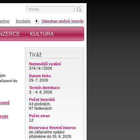
artner
Kontakty
Objednat plošný inzerát
INZERCE
KULTURA
Tiráž
Nejnovější vydání
374 / 8 / 2026
 jen
Datum tisku
29. 7. 2026
zařazení do
Termín distribuce
3. - 4. 8. 2026
Počet inzerátů
vení
43 plošných,
97 řádkových
roje
Počet stran
12
Rezervace firemní inzerce
do zářijového vydání
přijímáme do 26. 8. 2026