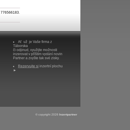
n: 776566183.
Ať už je Vaše firma z
Táborska
či odjinud, využijte možnosti
inzerovat v příštím vydání novin
Partner a zvyšte tak své zisky.
Rezervujte si
inzertní plochu
►
© copyright 2026
Inzertpartner