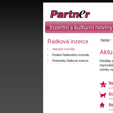
Řádková inzerce
Partner
Aktuální inzeráty
Aktu
Podání řádkového inzerátu
Podmínky řádkové inzerce
Přečtěte s
nejnovější
rubriky, v
Ne
poč
Do
4 i
Ne
2 i