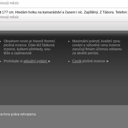
minulý měsíc
t
177 cm. Hledám holku na kamarádství a časem i víc. Zajištěný. Z Tábora. Telefo
minulý měsíc
Obsahem novin je hlavně firemní
Maximální pokrytí, kvalitní zpra-
plošná inzerce. Dále též řádková
cování a výhodné ceny inzerce
inzerce, kulturní přehledy, sou-
zaručují fimám účinnou reklamu
těže a zajímavosti.
za skvělé peníze.
Prolistujte si
aktuální vydání
►
Ceník
plošné inzerce ►