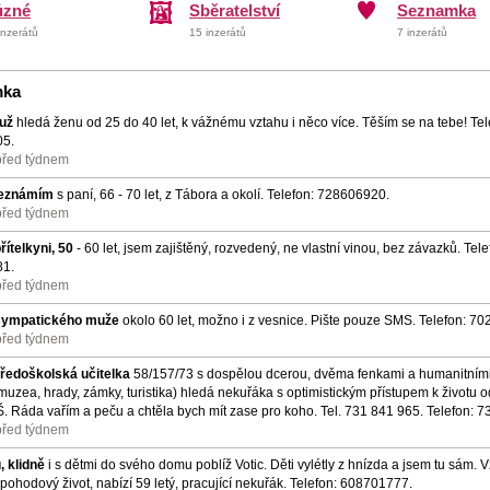
ůzné
Sběratelství
Seznamka
inzerátů
15 inzerátů
7 inzerátů
mka
muž
hledá ženu od 25 do 40 let, k vážnému vztahu i něco více. Těším se na tebe! Tel
5.
před týdnem
seznámím
s paní, 66 - 70 let, z Tábora a okolí. Telefon: 728606920.
před týdnem
ítelkyni, 50
- 60 let, jsem zajištěný, rozvedený, ne vlastní vinou, bez závazků. Tele
1.
před týdnem
sympatického muže
okolo 60 let, možno i z vesnice. Pište pouze SMS. Telefon: 7
před týdnem
tředoškolská učitelka
58/157/73 s dospělou dcerou, dvěma fenkami a humanitním
 muzea, hrady, zámky, turistika) hledá nekuřáka s optimistickým přístupem k životu 
SŠ. Ráda vařím a peču a chtěla bych mít zase pro koho. Tel. 731 841 965. Telefon: 
před týdnem
, klidně
i s dětmi do svého domu poblíž Votic. Děti vylétly z hnízda a jsem tu sám. 
 pohodový život, nabízí 59 letý, pracující nekuřák. Telefon: 608701777.