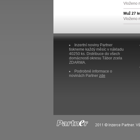
Vloženo 
Muž 27 le
Vloženo 
Inzertní noviny Partner
tiskneme každý měsíc v nákladu
40250 ks. Distribuce do všech
domácností okresu Tábor zcela
ZDARMA.
Podrobné informace o
novinách Partner
zde