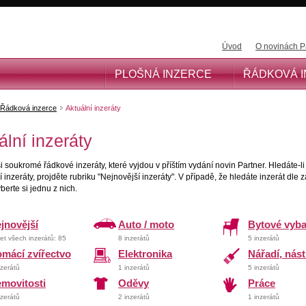
Úvod
O novinách P
PLOŠNÁ INZERCE
ŘÁDKOVÁ 
Řádková inzerce
Aktuální inzeráty
ální inzeráty
i soukromé řádkové inzeráty, které vyjdou v příštím vydání novin Partner. Hledáte-li
 inzeráty, projděte rubriku "Nejnovější inzeráty". V případě, že hledáte inzerát dle 
yberte si jednu z nich.
jnovější
Auto / moto
Bytové vyba
et všech inzerátů: 85
8 inzerátů
5 inzerátů
mácí zvířectvo
Elektronika
Nářadí, nást
nzerátů
1 inzerátů
5 inzerátů
movitosti
Oděvy
Práce
nzerátů
2 inzerátů
1 inzerátů