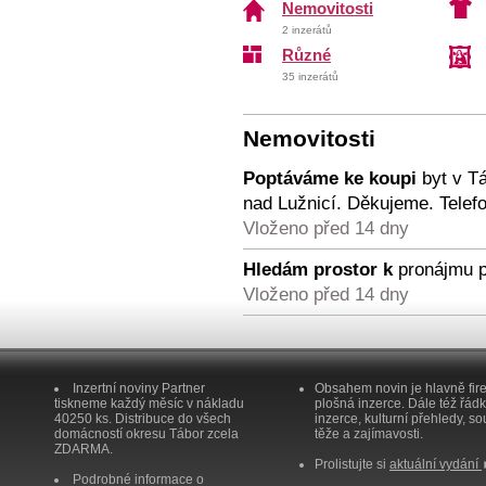
Nemovitosti
2 inzerátů
Různé
35 inzerátů
Nemovitosti
Poptáváme ke koupi
byt v Tá
nad Lužnicí. Děkujeme. Telef
Vloženo před 14 dny
Hledám prostor k
pronájmu pr
Vloženo před 14 dny
Inzertní noviny Partner
Obsahem novin je hlavně fir
tiskneme každý měsíc v nákladu
plošná inzerce. Dále též řád
40250 ks. Distribuce do všech
inzerce, kulturní přehledy, so
domácností okresu Tábor zcela
těže a zajímavosti.
ZDARMA.
Prolistujte si
aktuální vydání
Podrobné informace o