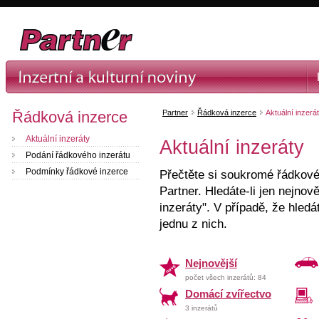
Řádková inzerce
Partner
Řádková inzerce
Aktuální inzerá
Aktuální inzeráty
Aktuální inzeráty
Podání řádkového inzerátu
Podmínky řádkové inzerce
Přečtěte si soukromé řádkové 
Partner. Hledáte-li jen nejnově
inzeráty". V případě, že hledá
jednu z nich.
Nejnovější
počet všech inzerátů: 84
Domácí zvířectvo
3 inzerátů